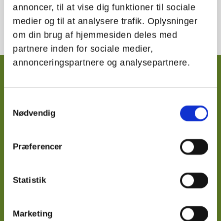
annoncer, til at vise dig funktioner til sociale
medier og til at analysere trafik. Oplysninger
om din brug af hjemmesiden deles med
partnere inden for sociale medier,
annonceringspartnere og analysepartnere.
KROP, LIV OG LÆRING
Samtykkevalg
Hanne Freil hjælper børn og voksne via Kinesiologi
Nødvendig
med personlig udvikling på både mentale,
følelsesmæssige og fysiske områder.
Præferencer
Statistik
GODT AT VIDE
Marketing