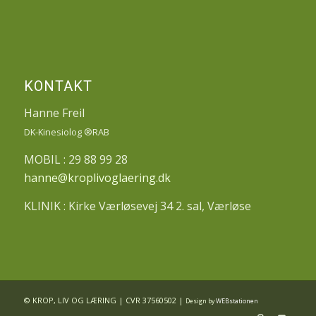
KONTAKT
Hanne Freil
DK-Kinesiolog ®RAB
MOBIL : 29 88 99 28
hanne@kroplivoglaering.dk
KLINIK : Kirke Værløsevej 34 2. sal, Værløse
© KROP, LIV OG LÆRING | CVR 37560502 |
Design by
WEBstationen