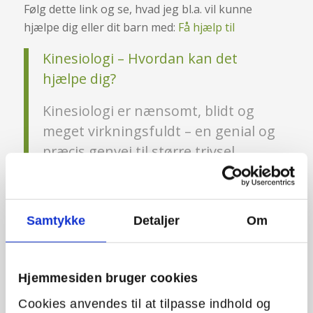
Følg dette link og se, hvad jeg bl.a. vil kunne
hjælpe dig eller dit barn med:
Få hjælp til
Kinesiologi – Hvordan kan det
hjælpe dig?
Kinesiologi er nænsomt, blidt og
meget virkningsfuldt – en genial og
præcis genvej til større trivsel,
overskud og glæde.Følg dette link
og se, hvad jeg bl.a. vil kunne
hjælpe dig eller dit barn med:
Samtykke
Detaljer
Om
https://www.kroplivoglaering.dk/faa-
hjaelp-til/
Hjemmesiden bruger cookies
Slået op af
Krop, Liv og Læring
i
Søndag den 16. februar 2020
Cookies anvendes til at tilpasse indhold og