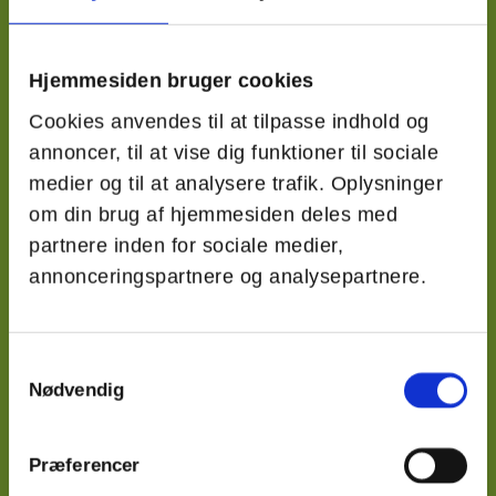
Hanne Freil hjælper børn og voksne via Kinesiologi
med personlig udvikling på både mentale,
følelsesmæssige og fysiske områder.
Hjemmesiden bruger cookies
Cookies anvendes til at tilpasse indhold og
annoncer, til at vise dig funktioner til sociale
medier og til at analysere trafik. Oplysninger
om din brug af hjemmesiden deles med
GODT AT VIDE
partnere inden for sociale medier,
Begynderkursus i kinesiologi februar 2024
annonceringspartnere og analysepartnere.
Begynderkursus i kinesiologi
Samtykkevalg
Indlæring og kinesiologi
Nødvendig
Præferencer