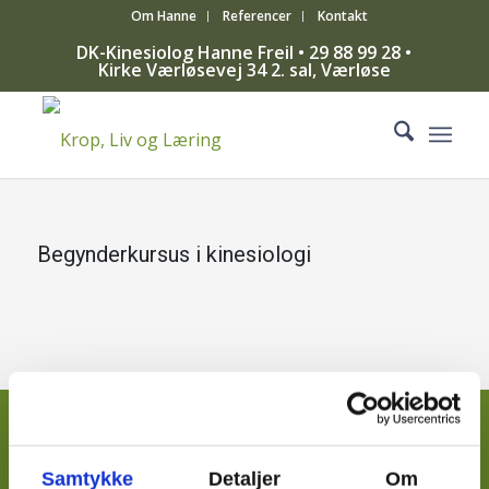
Om Hanne
Referencer
Kontakt
DK-Kinesiolog Hanne Freil • 29 88 99 28 •
Kirke Værløsevej 34 2. sal, Værløse
Begynderkursus i kinesiologi
KROP, LIV OG LÆRING
Samtykke
Detaljer
Om