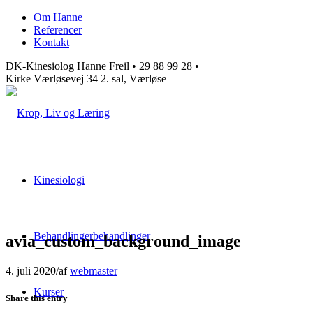
Om Hanne
Referencer
Kontakt
DK-Kinesiolog Hanne Freil • 29 88 99 28 •
Kirke Værløsevej 34 2. sal, Værløse
Kinesiologi
Behandlinger
behandlinger
avia_custom_background_image
4. juli 2020
/
af
webmaster
Kurser
Share this entry