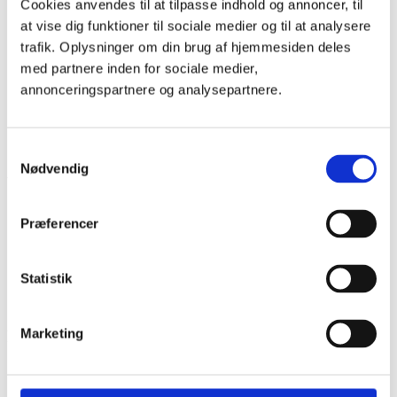
Cookies anvendes til at tilpasse indhold og annoncer, til
Link to Youtube
at vise dig funktioner til sociale medier og til at analysere
Kinesiolog Hanne Freil
14. februar 2020 - 3:50
trafik. Oplysninger om din brug af hjemmesiden deles
Stressfrigørelse med Kinesiologi
17. februar 2020 - 3:40
med partnere inden for sociale medier,
annonceringspartnere og analysepartnere.
Kinesiologien afhjælper smerter
22. februar 2020 - 3:34
Udfordrede elever hjælpes via Kinesiologien
2. marts 2020 -
18:48
Samtykkevalg
Nødvendig
ARKIV
september 2023
(1)
januar 2023
(1)
Præferencer
april 2022
(1)
september 2020
(1)
maj 2020
(2)
Statistik
marts 2020
(1)
februar 2020
(3)
Marketing
Følg mig på Facebook