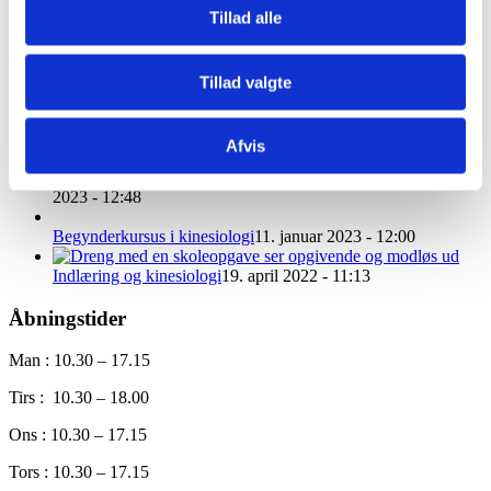
KROP, LIV OG LÆRING
Tillad alle
Hanne Freil hjælper børn og voksne via Kinesiologi med personlig
udvikling på både mentale, følelsesmæssige og fysiske områder.
Tillad valgte
Godt at vide
Afvis
Begynderkursus i kinesiologi februar 2024
25. september
2023 - 12:48
Begynderkursus i kinesiologi
11. januar 2023 - 12:00
Indlæring og kinesiologi
19. april 2022 - 11:13
Åbningstider
Man : 10.30 – 17.15
Tirs : 10.30 – 18.00
Ons : 10.30 – 17.15
Tors : 10.30 – 17.15