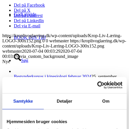
Del på Facebook
Del på X
Godt at vide
Del på Pinterest
Del på LinkedIn
Del via E-mail
https://kroplivoglaering.dk/wp-content/uploads/Krop-Liv-Læring-
BOOK DIN TID
LOGO-300x152.png
0
0
webmaster
https://kroplivoglaering.dk/wp-
content/uploads/Krop-Liv-Læring-LOGO-300x152.png
webmaster
2020-07-04 00:03:29
2020-07-04
00:03:29
avia_custom_background_image
Søg
Nye
Begynderkursus i kinesiologi februar 2024
25. september
2023 - 12:48
Menu
Menu
Begynderkursus i kinesiologi
11. januar 2023 - 12:00
Samtykke
Detaljer
Om
Indlæring og kinesiologi
19. april 2022 - 11:13
Link to Pinterest
Klar til et nyt skoleår?
4. september 2020 - 7:19
Hjemmesiden bruger cookies
Populære