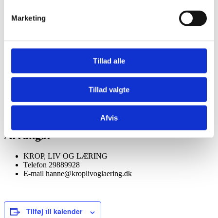
Detaljer
Marketing
Start:
14. september 2024 @ 9:00
Slut:
15. september 2024 @ 17:00
Pris:
2.800 kr.
Tillad alle
Sted
ØRNSTEEN
Tillad valgte
Havrevej 21
Jyllinge
,
4040
Danmark
+ Google Maps
Telefon
29889928
Afvis
Arrangør
KROP, LIV OG LÆRING
Telefon
29889928
E-mail
hanne@kroplivoglaering.dk
Tilføj til kalender