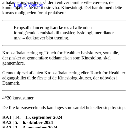
afbalanceringssystem, så der i enhver familie ville være en, der
Link to Youtube
kunne hjælp sine nærmeste vha. Kinesiologi. Det har du med dette
kursus muligheden for at praktisere.
Kropsafbalancering
kan læres af alle
uden
forudgående kendskab til muskler, fysiologi, meridianer
m.v. – det kræver blot træning.
Kropsafbalancering og Touch for Health er basiskurser, som alle,
der ønsker at gennemføre uddannelsen som Kinesiolog, skal
gennemføre.
Gennemførsel af enten Kropsafbalancering eller Touch for Health er
adgangsbillet til de fleste af de Kinesiologi-kurser, der udbydes i
Danmark.
4*20 kursustimer
De fire kursusweekends kan tages som samlet hele eller step by step.
KA1 | 14. – 15. september 2024
KA2 | 5. – 6. oktober 2024
KA3 | 2. – 3. november 2024