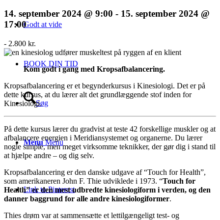
14. september 2024 @ 9:00
-
15. september 2024 @
17:00
Godt at vide
-
2.800 kr.
BOOK DIN TID
Kom godt i gang med Kropsafbalancering.
Kropsafbalancering er et begynderkursus i Kinesiologi. Det er på
dette kursus, at du lærer alt det grundlæggende stof inden for
Søg
Kinesiologi.
På dette kursus lærer du gradvist at teste 42 forskellige muskler og at
afbalancere energien i Meridiansystemet og organerne. Du lærer
Menu
Menu
nogle simple, men meget virksomme teknikker, der gør dig i stand til
at hjælpe andre – og dig selv.
Kropsafbalancering er den danske udgave af “Touch for Health”,
som amerikaneren John F. Thie udviklede i 1973. “
Touch for
Link to Pinterest
Health” er den mest udbredte kinesiologiform i verden, og den
danner baggrund for alle andre kinesiologiformer
.
Thies drøm var at sammensætte et lettilgængeligt test- og