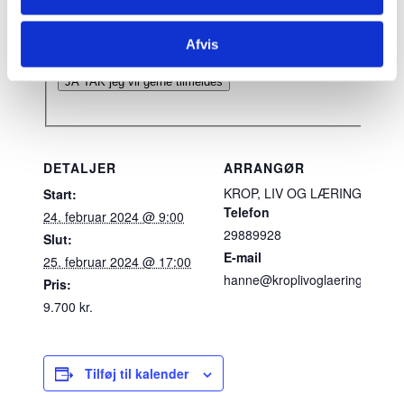
Jeg giver samtykke til at Krop, Liv og Læring opbev
Persondatapolitik
*
Afvis
DETALJER
ARRANGØR
KROP, LIV OG LÆRING
Start:
Telefon
24. februar 2024 @ 9:00
29889928
Slut:
E-mail
25. februar 2024 @ 17:00
hanne@kroplivoglaering.dk
Pris:
9.700 kr.
Tilføj til kalender