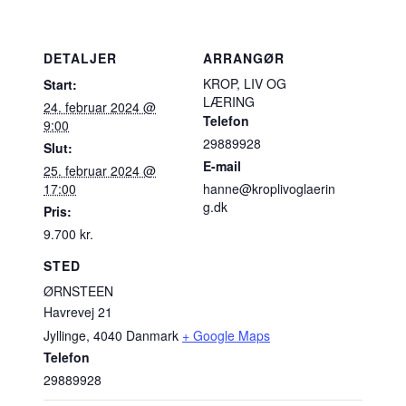
DETALJER
ARRANGØR
KROP, LIV OG
Start:
LÆRING
24. februar 2024 @
Telefon
9:00
29889928
Slut:
E-mail
25. februar 2024 @
17:00
hanne@kroplivoglaerin
g.dk
Pris:
9.700 kr.
STED
ØRNSTEEN
Havrevej 21
Jyllinge
,
4040
Danmark
+ Google Maps
Telefon
29889928