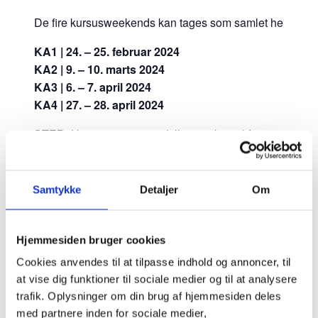
De fire kursusweekends kan tages som samlet hele eller 
KA1 | 24. – 25. februar 2024
KA2 | 9. – 10. marts 2024
KA3 | 6. – 7. april 2024
KA4 | 27. – 28. april 2024
STED
: Havrevej 21 4040 Jyllinge – kørsel fra og til Sten
Kurset er lørdag og søndag kl. 9-17 med 4 timers obligato
kl. 16-20 i den efterfølgende kursusweekend.
Sæt gerne kryds i kalenderen lørdag d. 25. maj, hvor afsl
Samtykke
Detaljer
Om
afsluttet. Nærmere herom, når kurset går i gang.
PRIS
: 2.300 kr. pr. weekend. Dertil materialer på 500 kr
indbetales straks efter tilmelding for at sikre plads.
Hjemmesiden bruger cookies
Cookies anvendes til at tilpasse indhold og annoncer, til
TILMELDING
: Senest d. 4. februar 2024. Benyt formulare
at vise dig funktioner til sociale medier og til at analysere
på telefon 30245662.
trafik. Oplysninger om din brug af hjemmesiden deles
med partnere inden for sociale medier,