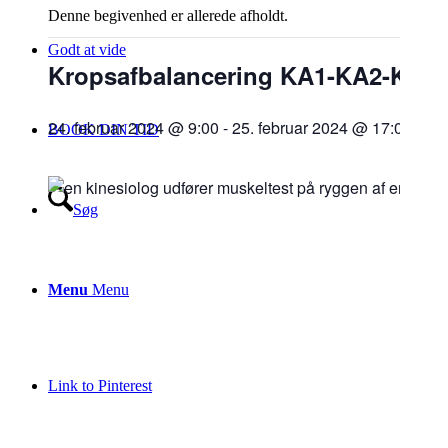
Denne begivenhed er allerede afholdt.
Godt at vide
Kropsafbalancering KA1-KA2-KA3
24. februar 2024 @ 9:00
-
25. februar 2024 @ 17:00
9.7
BOOK DIN TID
Søg
Menu
Menu
Link to Pinterest